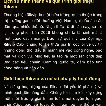
Lịch sử hình thành và quá trình giới thiệu
Rikvip
Thương hiệu Rikvip là một biểu tượng quen thuộc trong
thị trường game đổi thưởng Việt Nam, ghi dấu ấn sâu
đậm qua nhiều thế hệ. Nhận thức rõ di sản này, sự trở
lại trong phiên bản 2026 không chỉ là tái sinh mà là
một cuộc cách mạng. Dưới sự quản lý của đội ngũ
Rikvip Cab
, chúng tôi kế thừa giá trị cốt lõi về uy tín
nhưng đồng thời đầu tư mạnh mẽ vào công nghệ, bảo
mật và dịch vụ. Mục tiêu là tạo ra một sân chơi đáp
ứng các tiêu chuẩn iGaming quốc tế, đảm bảo tính
công bằng và hấp dẫn.
Giới thiệu Rikvip và cơ sở pháp lý hoạt động
Nền tảng hoạt động của Rikvip đặt yếu tố pháp lý và
minh bạch lên hàng đầu. Chúng tôi cam kết xây dựng
một môi trường giải trí an toàn, nơi quyền lợi người
chơi được bảo vệ tuyệt đối. Toàn bộ hệ thống vận