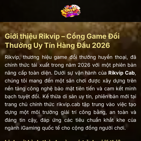
Bỏ
qua
nội
dung
Giới thiệu Rikvip – Cổng Game Đổi
Thưởng Uy Tín Hàng Đầu 2026
Rikvip, thương hiệu game đổi thưởng huyền thoại, đã
chính thức tái xuất trong năm 2026 với một phiên bản
nâng cấp toàn diện. Dưới sự vận hành của
Rikvip Cab
,
chúng tôi mang đến một sân chơi được xây dựng trên
nền tảng công nghệ bảo mật tiên tiến và cam kết minh
bạch tuyệt đối. Kế thừa di sản uy tín, phiên bản mới tại
trang chủ chính thức rikvip.cab tập trung vào việc tạo
dựng một môi trường giải trí công bằng, an toàn và
đáng tin cậy, đáp ứng các tiêu chuẩn khắt khe của
ngành iGaming quốc tế cho cộng đồng người chơi.