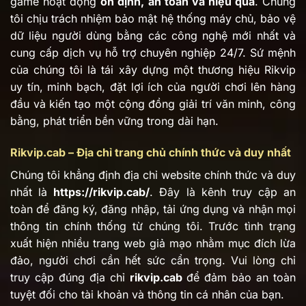
game hoạt động
ổn định, an toàn và hiệu quả
. Chúng
tôi chịu trách nhiệm bảo mật hệ thống máy chủ, bảo vệ
dữ liệu người dùng bằng các công nghệ mới nhất và
cung cấp dịch vụ hỗ trợ chuyên nghiệp 24/7. Sứ mệnh
của chúng tôi là tái xây dựng một thương hiệu Rikvip
uy tín, minh bạch, đặt lợi ích của người chơi lên hàng
đầu và kiến tạo một cộng đồng giải trí văn minh, công
bằng, phát triển bền vững trong dài hạn.
Rikvip.cab – Địa chỉ trang chủ chính thức và duy nhất
Chúng tôi khẳng định địa chỉ website chính thức và duy
nhất là
https://rikvip.cab/
. Đây là kênh truy cập an
toàn để đăng ký, đăng nhập, tải ứng dụng và nhận mọi
thông tin chính thống từ chúng tôi. Trước tình trạng
xuất hiện nhiều trang web giả mạo nhằm mục đích lừa
đảo, người chơi cần hết sức cẩn trọng. Vui lòng chỉ
truy cập đúng địa chỉ
rikvip.cab
để đảm bảo an toàn
tuyệt đối cho tài khoản và thông tin cá nhân của bạn.