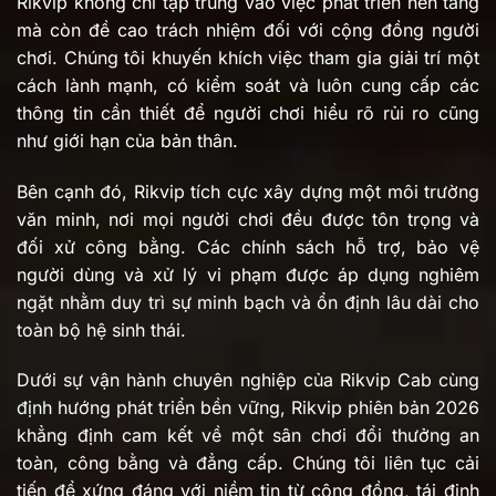
Rikvip không chỉ tập trung vào việc phát triển nền tảng
mà còn đề cao trách nhiệm đối với cộng đồng người
chơi. Chúng tôi khuyến khích việc tham gia giải trí một
cách lành mạnh, có kiểm soát và luôn cung cấp các
thông tin cần thiết để người chơi hiểu rõ rủi ro cũng
như giới hạn của bản thân.
Bên cạnh đó, Rikvip tích cực xây dựng một môi trường
văn minh, nơi mọi người chơi đều được tôn trọng và
đối xử công bằng. Các chính sách hỗ trợ, bảo vệ
người dùng và xử lý vi phạm được áp dụng nghiêm
ngặt nhằm duy trì sự minh bạch và ổn định lâu dài cho
toàn bộ hệ sinh thái.
Dưới sự vận hành chuyên nghiệp của Rikvip Cab cùng
định hướng phát triển bền vững, Rikvip phiên bản 2026
khẳng định cam kết về một sân chơi đổi thưởng an
toàn, công bằng và đẳng cấp. Chúng tôi liên tục cải
tiến để xứng đáng với niềm tin từ cộng đồng, tái định