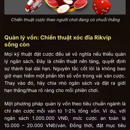
Chiến thuật cược theo người chơi đang có chuỗi thắng
Quản lý vốn: Chiến thuật xóc đĩa Rikvip
sống còn
Mọi kỹ thuật đặt cược đều sẽ vô nghĩa nếu thiếu quản
lý ngân sách. Đây là chiến thuật nền tảng, quyết định
sự thành bại dài hạn. Nguyên tắc cốt lõi là không bao
giờ mạo hiểm một phần lớn số vốn trong vài ván cược.
Thay vào đó, hãy chia nhỏ ngân sách và đặt ra giới
hạn thắng/thua rõ ràng cho mỗi phiên chơi.
Một phương pháp quản lý vốn theo tiêu chuẩn ngành là
chỉ nên cược mỗi ván từ 1-2% tổng vốn. Ví dụ, với
ngân sách 1.000.000 VNĐ, mức cược an toàn là
10.000 – 20.000 VNĐ/ván. Đồng thời, đặt mục tiêu