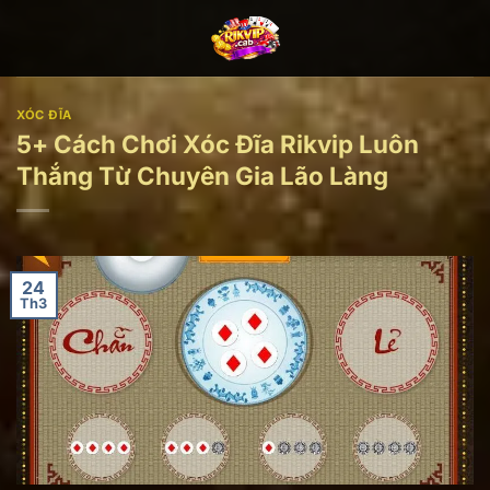
Bỏ
qua
nội
dung
XÓC ĐĨA
5+ Cách Chơi Xóc Đĩa Rikvip Luôn
Thắng Từ Chuyên Gia Lão Làng
24
Th3