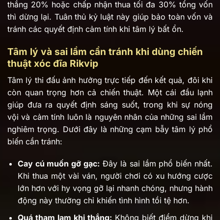
thắng 20% hoặc chấp nhận thua tối đa 30% tổng vốn
thì dừng lại. Tuân thủ kỷ luật này giúp bảo toàn vốn và
tránh các quyết định cảm tính khi tâm lý bất ổn.
Tâm lý và sai lầm cần tránh khi dùng chiến
thuật xóc đĩa Rikvip
Tâm lý thi đấu ảnh hưởng trực tiếp đến kết quả, đôi khi
còn quan trọng hơn cả chiến thuật. Một cái đầu lạnh
giúp đưa ra quyết định sáng suốt, trong khi sự nóng
vội và cảm tính luôn là nguyên nhân của những sai lầm
nghiêm trọng. Dưới đây là những cạm bẫy tâm lý phổ
biến cần tránh:
Cay cú muốn gỡ gạc:
Đây là sai lầm phổ biến nhất.
Khi thua một vài ván, người chơi có xu hướng cược
lớn hơn với hy vọng gỡ lại nhanh chóng, nhưng hành
động này thường chỉ khiến tình hình tồi tệ hơn.
Quá tham lam khi thắng:
Không biết điểm dừng khi