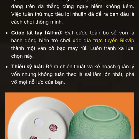
đang trên đà thắng cũng nguy hiểm không kém.
Việc tuân thủ mục tiêu lợi nhuận đã đề ra ban đầu là
cách chơi thông minh.
Cược tất tay (All-in):
Đặt cược toàn bộ số vốn là
hành động biến trò chơi
xóc đĩa trực tuyến Rikvip
thành một ván cờ bạc may rủi. Luôn tránh xa lựa
chọn này.
Thiếu kỷ luật:
Đề ra chiến thuật và kế hoạch quản lý
vốn nhưng không tuân theo là sai lầm lớn nhất, phá
vỡ mọi nỗ lực của bạn.