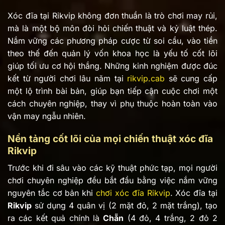
Xóc đĩa tại Rikvip không đơn thuần là trò chơi may rủi,
mà là một bộ môn đòi hỏi chiến thuật và kỷ luật thép.
Nắm vững các phương pháp cược từ soi cầu, vào tiền
theo thế đến quản lý vốn khoa học là yếu tố cốt lõi
giúp tối ưu cơ hội thắng. Những kinh nghiệm được đúc
kết từ người chơi lâu năm tại
rikvip.cab
sẽ cung cấp
một lộ trình bài bản, giúp bạn tiếp cận cuộc chơi một
cách chuyên nghiệp, thay vì phụ thuộc hoàn toàn vào
vận may ngẫu nhiên.
Nền tảng cốt lõi của mọi chiến thuật xóc đĩa
Rikvip
Trước khi đi sâu vào các kỹ thuật phức tạp, mọi người
chơi chuyên nghiệp đều bắt đầu bằng việc nắm vững
nguyên tắc cơ bản khi
chơi xóc đĩa Rikvip
. Xóc đĩa tại
Rikvip
sử dụng 4 quân vị (2 mặt đỏ, 2 mặt trắng), tạo
ra các kết quả chính là
Chẵn
(4 đỏ, 4 trắng, 2 đỏ 2