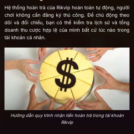
Hệ thống hoàn trả của Rikvip hoàn toàn tự động, người
chơi không cần đăng ký thủ công. Để chủ động theo
dõi và đối chiếu, bạn có thể kiểm tra lịch sử và tổng
doanh thu cược hợp lệ của mình bất cứ lúc nào trong
tài khoản cá nhân.
Hướng dẫn quy trình nhận tiền hoàn trả trong tài khoản
Rikvip