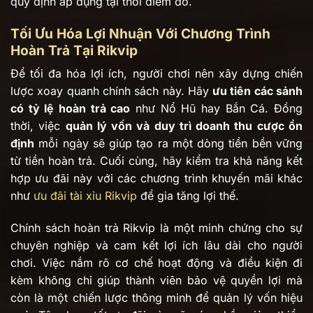
quy định áp dụng tại thời điểm đó.
Tối Ưu Hóa Lợi Nhuận Với Chương Trình
Hoàn Trả Tại Rikvip
Để tối đa hóa lợi ích, người chơi nên xây dựng chiến
lược xoay quanh chính sách này. Hãy
ưu tiên các sảnh
có tỷ lệ hoàn trả cao
như Nổ Hũ hay Bắn Cá. Đồng
thời, việc
quản lý vốn và duy trì doanh thu cược ổn
định
mỗi ngày sẽ giúp tạo ra một dòng tiền bền vững
từ tiền hoàn trả. Cuối cùng, hãy kiểm tra khả năng kết
hợp ưu đãi này với các chương trình khuyến mãi khác
như
ưu đãi tài xỉu Rikvip
để gia tăng lợi thế.
Chính sách hoàn trả Rikvip là một minh chứng cho sự
chuyên nghiệp và cam kết lợi ích lâu dài cho người
chơi. Việc nắm rõ cơ chế hoạt động và điều kiện đi
kèm không chỉ giúp thành viên bảo vệ quyền lợi mà
còn là một chiến lược thông minh để quản lý vốn hiệu