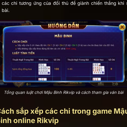
các chi tương ứng của đối thủ để giành chiến thắng khi 
bài.
Tổng quan luật chơi Mậu Binh Rikvip và cách tham gia ván bài
ách sắp xếp các chi trong game Mậ
inh online Rikvip