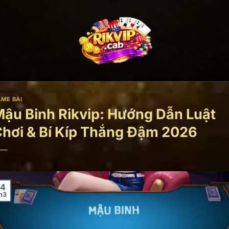
ME BÀI
ậu Binh Rikvip: Hướng Dẫn Luật
hơi & Bí Kíp Thắng Đậm 2026
24
h3