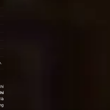
n.
hi
Chi
là
ng