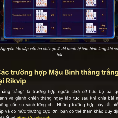
Nguyên tắc sắp xếp ba chi hợp lệ để tránh bị tính binh lủng khi so
bài
ác trường hợp Mậu Binh thắng trắn
ại Rikvip
Thắng trắng” là trường hợp người chơi sở hữu bộ bài q
ạnh và giành chiến thắng ngay lập tức sau khi chia bài 
hông cần so sánh từng chi. Những trường hợp này rất hi
ặp và có mức thưởng cực lớn, bạn có thể tham khảo quy đị
i tiết tại
https://rikvip.cab
.