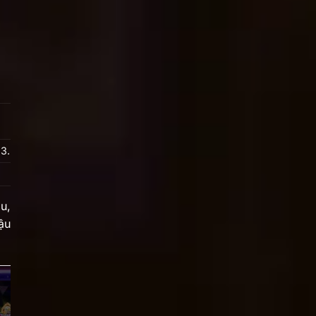
3.
u,
ậu