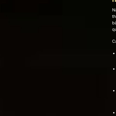
N
t
b
q
C