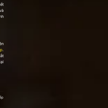
ết
và
nh
ên
ip
.
ắt
ại
iếp