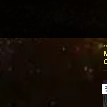
Bỏ
qua
nội
dung
GA
M
C
T