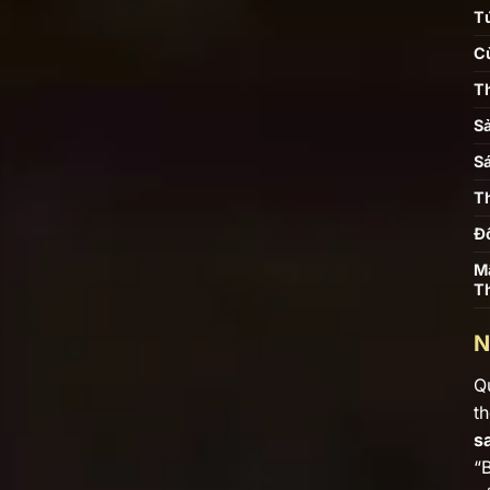
T
C
T
S
S
T
Đ
M
T
N
Q
t
sa
“