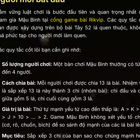
ắm vững luật chơi là bước đầu tiên và quan trọng nhất 
ham gia Mậu Binh tại
cổng game bài Rikvip
. Các quy tắc 
ản được xây dựng trên bộ bài Tây 52 lá quen thuộc, khô
uá phức tạp cho người mới làm quen.
ác quy tắc cốt lõi bạn cần ghi nhớ:
Số lượng người chơi:
Một bàn chơi Mậu Binh thường có từ
đến 4 người.
Cách chia bài:
Mỗi người chơi được chia 13 lá bài. Nhiệm 
là sắp xếp 13 lá này thành 3 chi (nhóm bài): chi đầu và c
giữa gồm 5 lá, chi cuối cùng gồm 3 lá.
Giá trị lá bài:
Thứ tự mạnh yếu từ cao đến thấp là: A > K >
> J > 10 > … > 2. Game Mậu Binh không xét yếu tố ch
(cơ, rô, chuồn, bích) để so sánh độ mạnh của các lá bài lẻ
Mục tiêu:
Sắp xếp 3 chi của bạn sao cho chúng mạnh h